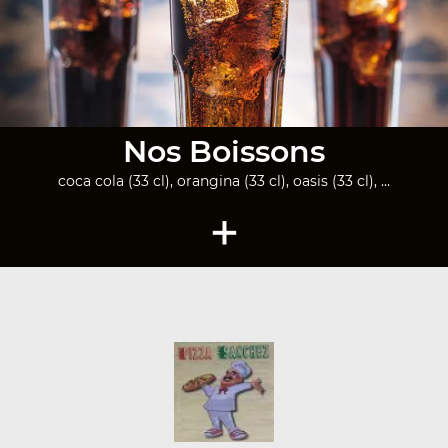
Nos Boissons
coca cola (33 cl), orangina (33 cl), oasis (33 cl), ...
+